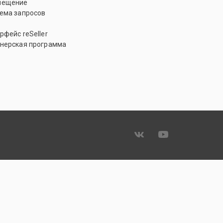
мещение
ема запросов
рфейс reSeller
нерская программа