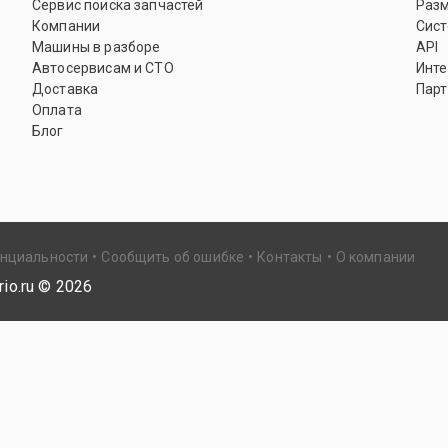
Сервис поиска запчастей
Раз
Компании
Сист
Машины в разборе
API
Автосервисам и СТО
Инте
Доставка
Парт
Оплата
Блог
енциальности
Сообщить об ошибке
Контакты
О компании
io.ru ©
2026