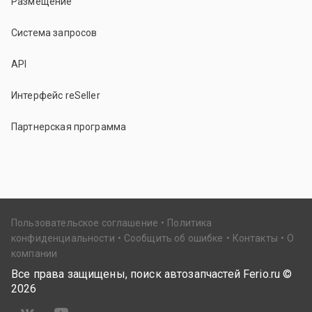
Размещение
Система запросов
API
Интерфейс reSeller
Партнерская программа
Пользовательское соглашение
Политика
конфиденциальности
Сообщить об ошибке
Контакты
О
компании
Все права защищены, поиск автозапчастей Ferio.ru ©
2026