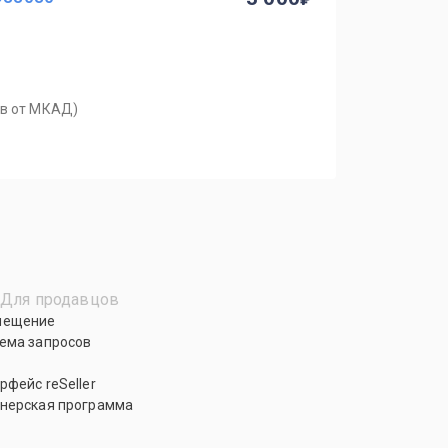
ров от МКАД)
Для продавцов
мещение
ема запросов
рфейс reSeller
нерская программа