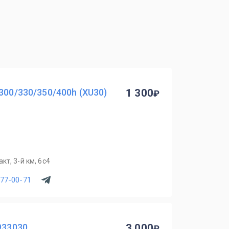
300/330/350/400h (XU30)
1 300
т, 3-й км, 6с4
077-00-71
933030
3 000