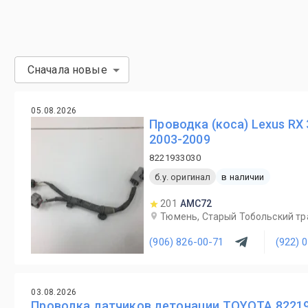
Сначала новые
05.08.2026
Проводка (коса) Lexus RX 
2003-2009
8221933030
б.у. оригинал
в наличии
201
AMC72
Тюмень, Старый Тобольский трак
(906) 826-00-71
(922) 
03.08.2026
Проводка датчиков детонации TOYOTA 8221