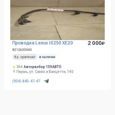
Проводка Lexus IS250 XE20
2 000
8212630040
б.у. оригинал
в наличии
364
Авторазбор 159АВТО
Пермь, ул. Сакко и Ванцетти, 140
(904) 840-47-47