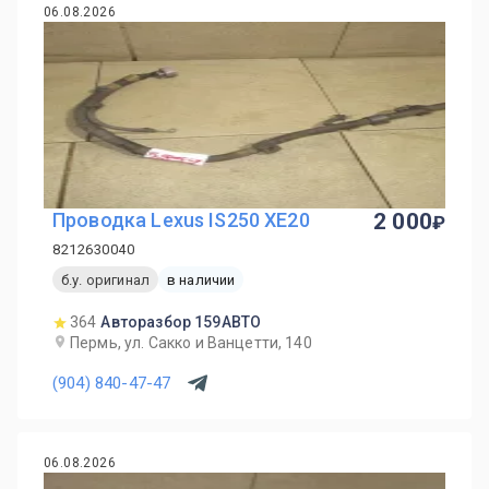
06.08.2026
Проводка Lexus IS250 XE20
2 000
8212630040
б.у. оригинал
в наличии
364
Авторазбор 159АВТО
Пермь, ул. Сакко и Ванцетти, 140
(904) 840-47-47
06.08.2026