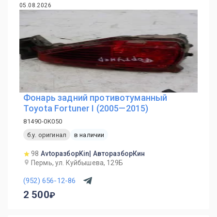
05.08.2026
Фонарь задний противотуманный
Toyota Fortuner I (2005—2015)
81490-0K050
б.у. оригинал
в наличии
98
AvtoразборKin| АвторазборКин
Пермь, ул. Куйбышева, 129Б
(952) 656-12-86
2 500