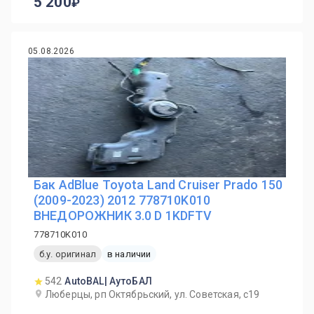
5 200
05.08.2026
Бак AdBlue Toyota Land Cruiser Prado 150
(2009-2023) 2012 778710K010
ВНЕДОРОЖНИК 3.0 D 1KDFTV
778710K010
б.у. оригинал
в наличии
542
AutoBAL| АутоБАЛ
Люберцы, рп Октябрьский, ул. Советская, с19