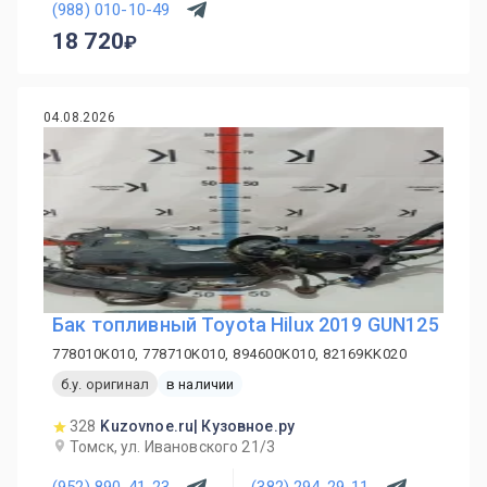
(988) 010-10-49
18 720
04.08.2026
Бак топливный Toyota Hilux 2019 GUN125
778010K010, 778710K010, 894600K010, 82169KK020
б.у. оригинал
в наличии
328
Kuzovnoe.ru| Кузовное.ру
Томск, ул. Ивановского 21/3
(952) 890-41-23
(382) 294-29-11