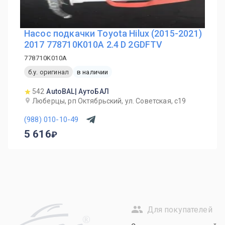
Насос подкачки Toyota Hilux (2015-2021)
2017 778710K010A 2.4 D 2GDFTV
778710K010A
б.у. оригинал
в наличии
542
AutoBAL| АутоБАЛ
Люберцы, рп Октябрьский, ул. Советская, с19
(988) 010-10-49
5 616
Для покупателей
R