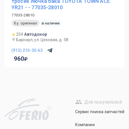
тросик лючка бака TOYOTA TOWN ACE
YR21 - - 77035-28010
77035-28010
б.у. оригинал
в наличии
254
Автодонор
Барнаул, ул. Цеховая, д. 58
(913) 210-30-63
960
Для покупателей
R
Сервис поиска запчастей
Компании