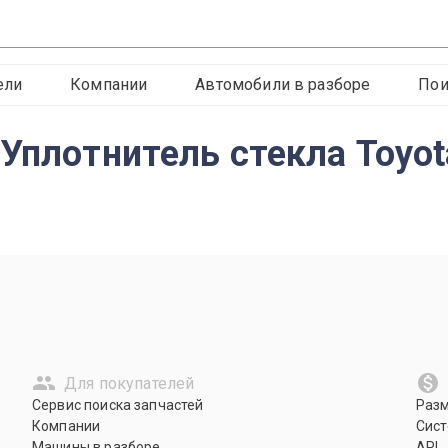
ели
Компании
Автомобили в разборе
Пои
 Уплотнитель стекла Toyo
Для покупателей
Сервис поиска запчастей
Раз
Компании
Сист
Машины в разборе
API