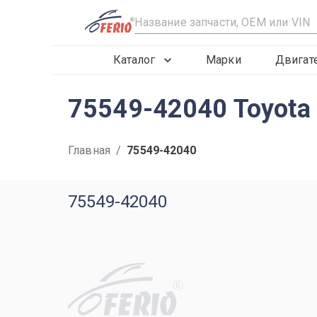
R
Каталог
Марки
Двигат
75549-42040 Toyota
Главная
/
75549-42040
75549-42040
R