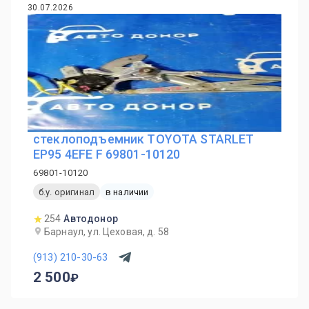
30.07.2026
стеклоподъемник TOYOTA STARLET
EP95 4EFE F 69801-10120
69801-10120
б.у. оригинал
в наличии
254
Автодонор
Барнаул, ул. Цеховая, д. 58
(913) 210-30-63
2 500