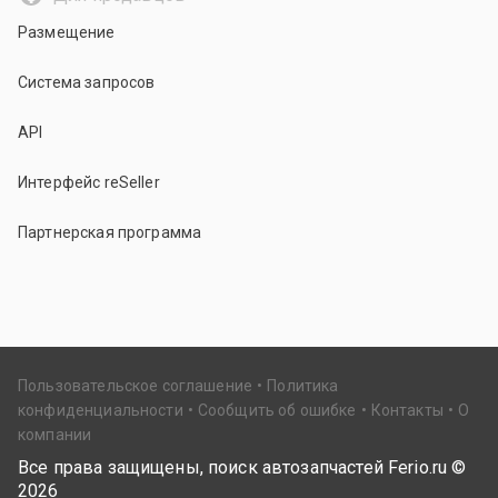
Размещение
Система запросов
API
Интерфейс reSeller
Партнерская программа
Пользовательское соглашение
Политика
конфиденциальности
Сообщить об ошибке
Контакты
О
компании
Все права защищены, поиск автозапчастей Ferio.ru ©
2026