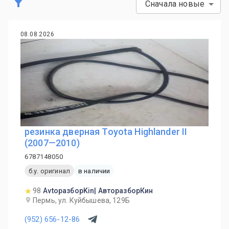
Сначала новые
08.08.2026
резинка дверная Toyota Highlander II
(2007—2010)
6787148050
б.у. оригинал
в наличии
98
AvtoразборKin| АвторазборКин
Пермь, ул. Куйбышева, 129Б
(952) 656-12-86