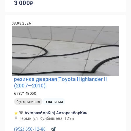
3 000
08.08.2026
резинка дверная Toyota Highlander II
(2007—2010)
6787148050
б.у. оригинал
в наличии
98
AvtoразборKin| АвторазборКин
Пермь, ул. Куйбышева, 129Б
(952) 656-12-86