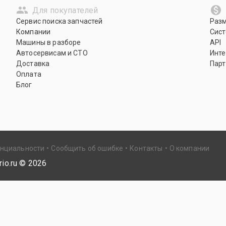
Для покупателей
Сервис поиска запчастей
Раз
Компании
Сист
Машины в разборе
API
Автосервисам и СТО
Инте
Доставка
Парт
Оплата
Блог
енциальности
Сообщить об ошибке
Контакты
О компании
io.ru ©
2026