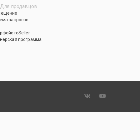
Для продавцов
мещение
ема запросов
рфейс reSeller
нерская программа