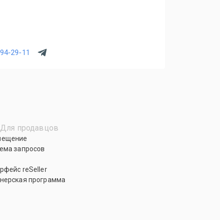
294-29-11
Для продавцов
мещение
ема запросов
рфейс reSeller
нерская программа