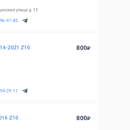
щенская улица д. 13
796-97-85
14-2021 Z10
800
294-29-11
016 Z10
800