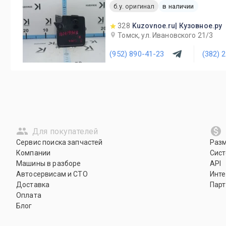
б.у. оригинал
в наличии
328
Kuzovnoe.ru| Кузовное.ру
Томск, ул. Ивановского 21/3
(952) 890-41-23
(382) 
Для покупателей
Сервис поиска запчастей
Раз
Компании
Сист
Машины в разборе
API
Автосервисам и СТО
Инте
Доставка
Парт
Оплата
Блог