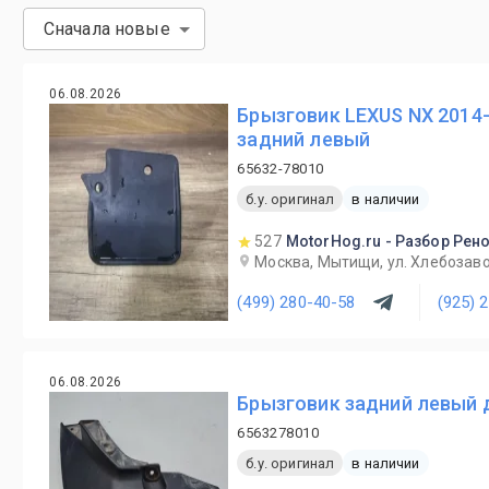
Сначала новые
06.08.2026
Брызговик LEXUS NX 2014-
задний левый
65632-78010
б.у. оригинал
в наличии
527
MotorHog.ru - Разбор Рен
Москва, Мытищи, ул. Хлебозаво
(499) 280-40-58
(925) 
06.08.2026
Брызговик задний левый д
6563278010
б.у. оригинал
в наличии