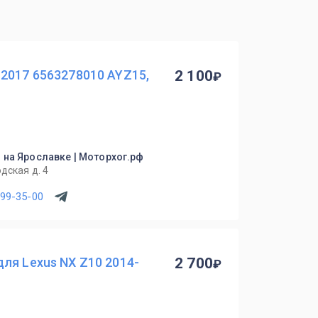
2017 6563278010 AYZ15,
2 100
о на Ярославке | Моторхог.рф
дская д. 4
299-35-00
ля Lexus NX Z10 2014-
2 700