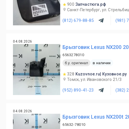
900
Запчастюга.рф
Санкт-Петербург, ул. Стрельби
(812) 679-88-85
(981) 
04.08.2026
Брызговик Lexus NX200 20
6563278010
б.у. оригинал
в наличии
328
Kuzovnoe.ru| Кузовное.ру
Томск, ул. Ивановского 21/3
(952) 890-41-23
(382) 
04.08.2026
Брызговик Lexus NX200t 2
65632-78010