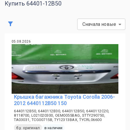
Купить 64401-12B50
Сначала новые
05.08.2026
Крышка багажника Toyota Corolla 2006-
2012 6440112B50 150
6440112B50, 6440112B30, 6440112B50, 6440112C20,
8118700, L021020300, OEM0055BAG, STTY290750,
TA03031, TCG00715B, TY12313BAX, TYCRL06600
б.у. оригинал
в наличии