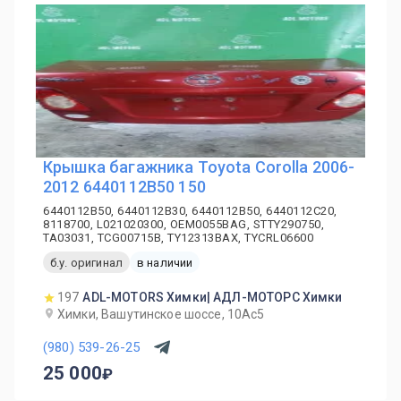
Крышка багажника Toyota Corolla 2006-
2012 6440112B50 150
6440112B50, 6440112B30, 6440112B50, 6440112C20,
8118700, L021020300, OEM0055BAG, STTY290750,
TA03031, TCG00715B, TY12313BAX, TYCRL06600
б.у. оригинал
в наличии
197
ADL-MOTORS Химки| АДЛ-МОТОРС Химки
Химки, Вашутинское шоссе, 10Ас5
(980) 539-26-25
25 000