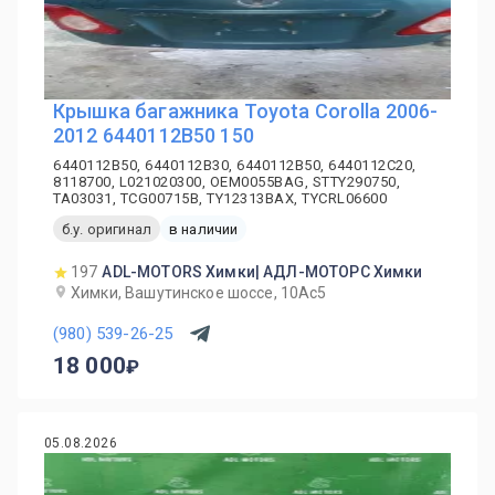
Крышка багажника Toyota Corolla 2006-
2012 6440112B50 150
6440112B50, 6440112B30, 6440112B50, 6440112C20,
8118700, L021020300, OEM0055BAG, STTY290750,
TA03031, TCG00715B, TY12313BAX, TYCRL06600
б.у. оригинал
в наличии
197
ADL-MOTORS Химки| АДЛ-МОТОРС Химки
Химки, Вашутинское шоссе, 10Ас5
(980) 539-26-25
18 000
05.08.2026