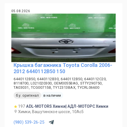
05.08.2026
Крышка багажника Toyota Corolla 2006-
2012 6440112B50 150
6440112B50, 6440112B30, 6440112B50, 6440112C20,
8118700, L021020300, OEM0055BAG, STTY290750,
TA03031, TCG00715B, TY12313BAX, TYCRL06600
б.у. оригинал
в наличии
197
ADL-MOTORS Химки| АДЛ-МОТОРС Химки
Химки, Вашутинское шоссе, 10Ас5
(980) 539-26-25