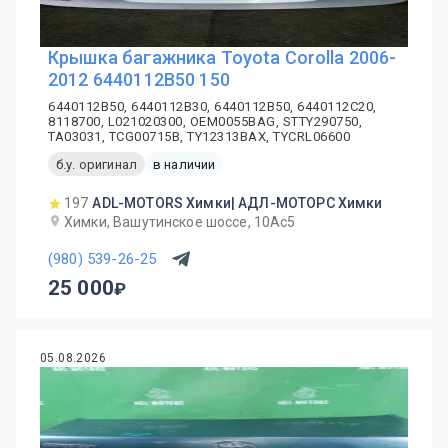
Крышка багажника Toyota Corolla 2006-
2012 6440112B50 150
6440112B50, 6440112B30, 6440112B50, 6440112C20,
8118700, L021020300, OEM0055BAG, STTY290750,
TA03031, TCG00715B, TY12313BAX, TYCRL06600
б.у. оригинал
в наличии
197
ADL-MOTORS Химки| АДЛ-МОТОРС Химки
Химки, Вашутинское шоссе, 10Ас5
(980) 539-26-25
25 000
05.08.2026