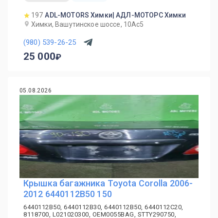
197
ADL-MOTORS Химки| АДЛ-МОТОРС Химки
Химки, Вашутинское шоссе, 10Ас5
(980) 539-26-25
25 000
05.08.2026
Крышка багажника Toyota Corolla 2006-
2012 6440112B50 150
6440112B50, 6440112B30, 6440112B50, 6440112C20,
8118700, L021020300, OEM0055BAG, STTY290750,