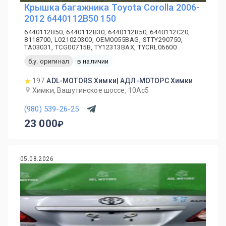
Крышка багажника Toyota Corolla 2006-
2012 6440112B50 150
6440112B50, 6440112B30, 6440112B50, 6440112C20,
8118700, L021020300, OEM0055BAG, STTY290750,
TA03031, TCG00715B, TY12313BAX, TYCRL06600
б.у. оригинал
в наличии
197
ADL-MOTORS Химки| АДЛ-МОТОРС Химки
Химки, Вашутинское шоссе, 10Ас5
(980) 539-26-25
23 000
05.08.2026