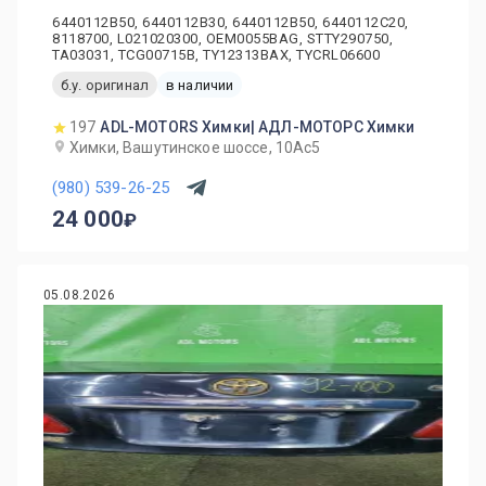
6440112B50, 6440112B30, 6440112B50, 6440112C20,
8118700, L021020300, OEM0055BAG, STTY290750,
TA03031, TCG00715B, TY12313BAX, TYCRL06600
б.у. оригинал
в наличии
197
ADL-MOTORS Химки| АДЛ-МОТОРС Химки
Химки, Вашутинское шоссе, 10Ас5
(980) 539-26-25
24 000
05.08.2026