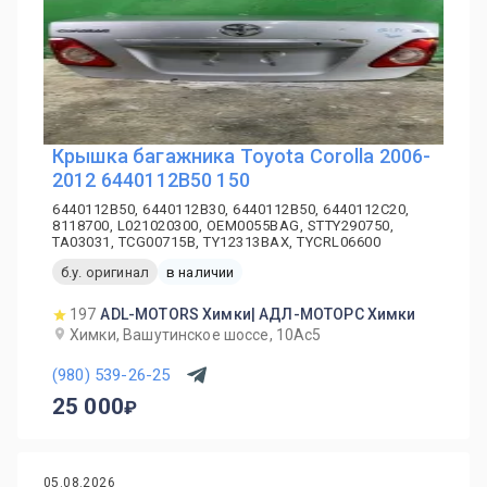
Крышка багажника Toyota Corolla 2006-
2012 6440112B50 150
6440112B50, 6440112B30, 6440112B50, 6440112C20,
8118700, L021020300, OEM0055BAG, STTY290750,
TA03031, TCG00715B, TY12313BAX, TYCRL06600
б.у. оригинал
в наличии
197
ADL-MOTORS Химки| АДЛ-МОТОРС Химки
Химки, Вашутинское шоссе, 10Ас5
(980) 539-26-25
25 000
05.08.2026