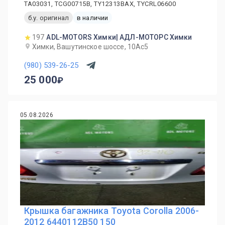
TA03031, TCG00715B, TY12313BAX, TYCRL06600
б.у. оригинал
в наличии
197
ADL-MOTORS Химки| АДЛ-МОТОРС Химки
Химки, Вашутинское шоссе, 10Ас5
(980) 539-26-25
25 000
05.08.2026
Крышка багажника Toyota Corolla 2006-
2012 6440112B50 150