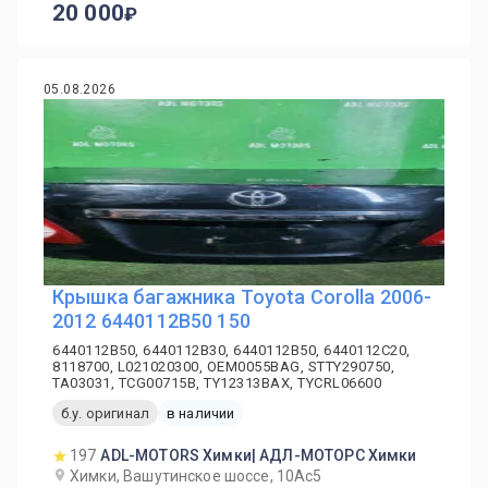
20 000
05.08.2026
Крышка багажника Toyota Corolla 2006-
2012 6440112B50 150
6440112B50, 6440112B30, 6440112B50, 6440112C20,
8118700, L021020300, OEM0055BAG, STTY290750,
TA03031, TCG00715B, TY12313BAX, TYCRL06600
б.у. оригинал
в наличии
197
ADL-MOTORS Химки| АДЛ-МОТОРС Химки
Химки, Вашутинское шоссе, 10Ас5