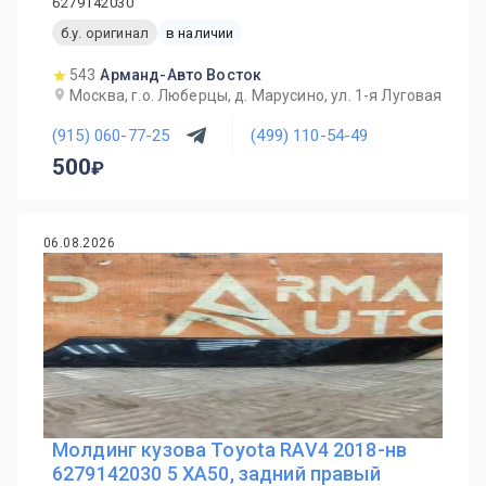
6279142030
б.у. оригинал
в наличии
543
Арманд-Авто Восток
Москва, г.о. Люберцы, д. Марусино, ул. 1-я Луговая
(915) 060-77-25
(499) 110-54-49
500
06.08.2026
Молдинг кузова Toyota RAV4 2018-нв
6279142030 5 XA50, задний правый