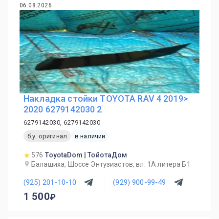
06.08.2026
Накладка стойки TOYOTA RAV 4 2019>
2020 6279142030 2
6279142030, 6279142030
б.у. оригинал
в наличии
576
ToyotaDom | ТойотаДом
Балашиха, Шоссе Энтузиастов, вл. 1А литера Б1
(925) 201-10-10
(929) 900-99-49
1 500