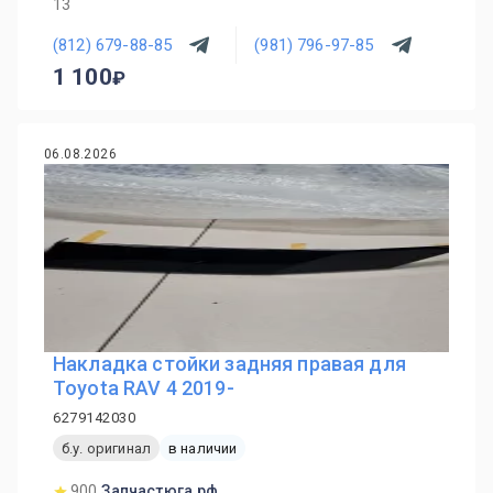
13
(812) 679-88-85
(981) 796-97-85
1 100
06.08.2026
Накладка стойки задняя правая для
Toyota RAV 4 2019-
6279142030
б.у. оригинал
в наличии
900
Запчастюга.рф