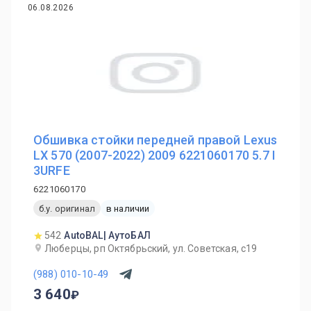
06.08.2026
Обшивка стойки передней правой Lexus
LX 570 (2007-2022) 2009 6221060170 5.7 I
3URFE
6221060170
б.у. оригинал
в наличии
542
AutoBAL| АутоБАЛ
Люберцы, рп Октябрьский, ул. Советская, с19
(988) 010-10-49
3 640