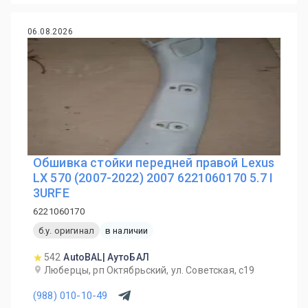
06.08.2026
Обшивка стойки передней правой Lexus
LX 570 (2007-2022) 2007 6221060170 5.7 I
3URFE
6221060170
б.у. оригинал
в наличии
542
AutoBAL| АутоБАЛ
Люберцы, рп Октябрьский, ул. Советская, с19
(988) 010-10-49