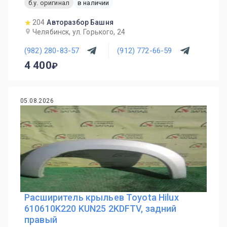
б.у. оригинал
в наличии
204
Авторазбор Башня
Челябинск, ул. Горького, 24
(982) 280-83-57
(912) 772-66-59
4 400
05.08.2026
Расширитель крыльев Toyota Hilux
610610K220 KUN25 2KDFTV, задний
правый