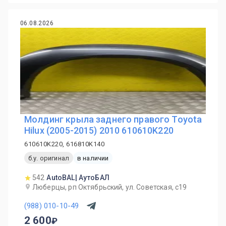
06.08.2026
Молдинг крыла заднего правого Toyota
Hilux (2005-2015) 2010 610610K220
610610K220, 616810K140
б.у. оригинал
в наличии
542
AutoBAL| АутоБАЛ
Люберцы, рп Октябрьский, ул. Советская, с19
(988) 010-10-49
2 600