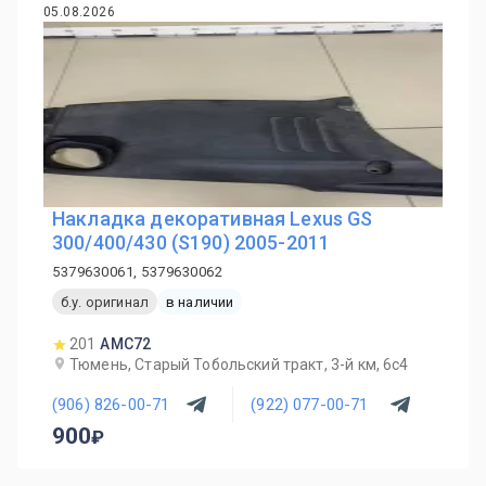
05.08.2026
Накладка декоративная Lexus GS
300/400/430 (S190) 2005-2011
5379630061, 5379630062
б.у. оригинал
в наличии
201
AMC72
Тюмень, Старый Тобольский тракт, 3-й км, 6с4
(906) 826-00-71
(922) 077-00-71
900