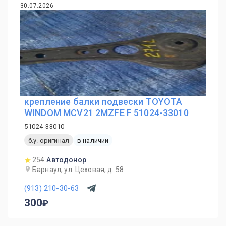
30.07.2026
крепление балки подвески TOYOTA
WINDOM MCV21 2MZFE F 51024-33010
51024-33010
б.у. оригинал
в наличии
254
Автодонор
Барнаул, ул. Цеховая, д. 58
(913) 210-30-63
300