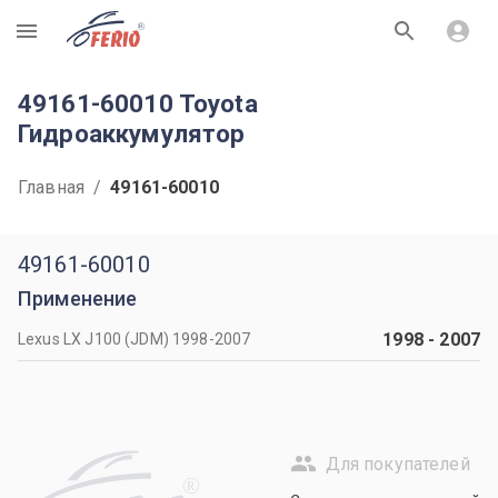
R
49161-60010 Toyota
Гидроаккумулятор
Главная
/
49161-60010
49161-60010
Применение
1998
-
2007
Lexus LX J100 (JDM) 1998-2007
Для покупателей
R