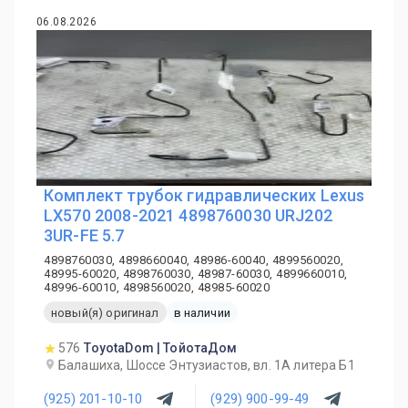
06.08.2026
Комплект трубок гидравлических Lexus
LX570 2008-2021 4898760030 URJ202
3UR-FE 5.7
4898760030, 4898660040, 48986-60040, 4899560020,
48995-60020, 4898760030, 48987-60030, 4899660010,
48996-60010, 4898560020, 48985-60020
новый(я) оригинал
в наличии
576
ToyotaDom | ТойотаДом
Балашиха, Шоссе Энтузиастов, вл. 1А литера Б1
(925) 201-10-10
(929) 900-99-49