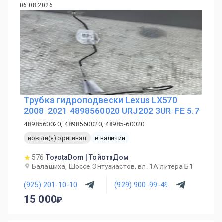
06.08.2026
Трубка гидроподвески Lexus LX570
2008-2021 4898560020 URJ202 3UR-FE 5.7
4898560020, 4898560020, 48985-60020
новый(я) оригинал
в наличии
576
ToyotaDom | ТойотаДом
Балашиха, Шоссе Энтузиастов, вл. 1А литера Б1
(925) 201-10-10
(929) 900-99-49
15 000