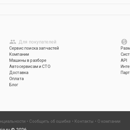
Для покупателей
Сервис поиска запчастей
Раз
Компании
Сист
Машины в разборе
API
Автосервисам и СТО
Инте
Доставка
Парт
Оплата
Блог
енциальности
Сообщить об ошибке
Контакты
О компании
io.ru ©
2026