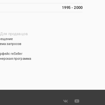
1995
-
2000
Для продавцов
мещение
ема запросов
рфейс reSeller
нерская программа