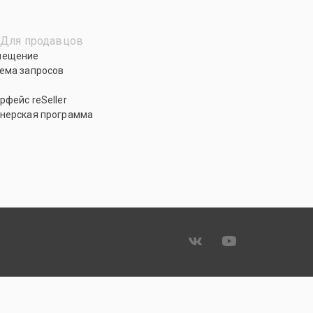
Для продавцов
мещение
ема запросов
рфейс reSeller
нерская программа