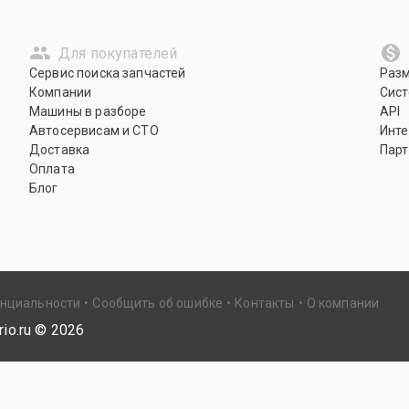
Для покупателей
Сервис поиска запчастей
Раз
Компании
Сист
Машины в разборе
API
Автосервисам и СТО
Инте
Доставка
Парт
Оплата
Блог
енциальности
Сообщить об ошибке
Контакты
О компании
io.ru ©
2026