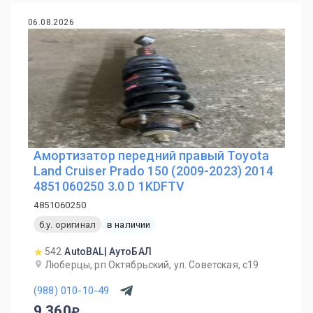
06.08.2026
Амортизатор передний правый Toyota
Land Cruiser Prado 150 (2009-2023) 2014
4851060250 3.0 D 1KDFTV
4851060250
б.у. оригинал
в наличии
542
AutoBAL| АутоБАЛ
Люберцы, рп Октябрьский, ул. Советская, с19
(988) 010-10-49
9 360