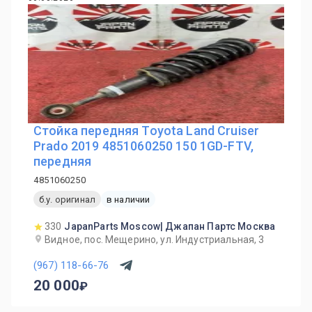
Стойка передняя Toyota Land Cruiser
Prado 2019 4851060250 150 1GD-FTV,
передняя
4851060250
б.у. оригинал
в наличии
330
JapanParts Moscow| Джапан Партс Москва
Видное, пос. Мещерино, ул. Индустриальная, 3
(967) 118-66-76
20 000