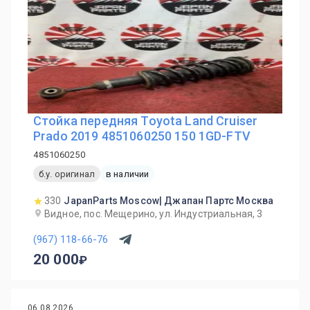
Стойка передняя Toyota Land Cruiser
Prado 2019 4851060250 150 1GD-FTV
4851060250
б.у. оригинал
в наличии
330
JapanParts Moscow| Джапан Партс Москва
Видное, пос. Мещерино, ул. Индустриальная, 3
(967) 118-66-76
20 000
06.08.2026