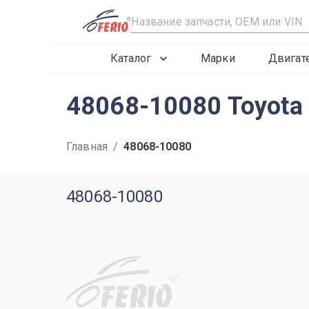
R
Каталог
Марки
Двигат
48068-10080 Toyota 
Главная
/
48068-10080
48068-10080
R