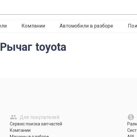
ели
Компании
Автомобили в разборе
Пои
Рычаг toyota
Для покупателей
Сервис поиска запчастей
Раз
Компании
Сист
Машины в разборе
API