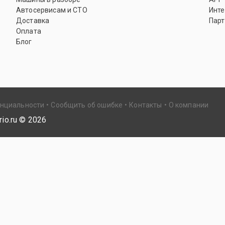
Автосервисам и СТО
Инте
Доставка
Парт
Оплата
Блог
енциальности
Сообщить об ошибке
Контакты
О компании
io.ru ©
2026