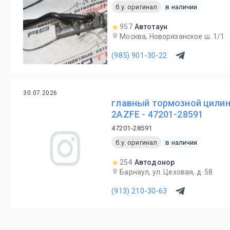
б.у. оригинал
в наличии
957
Автотаун
Москва, Новорязанское ш. 1/1
(985) 901-30-22
30.07.2026
главный тормозной цили
2AZFE - 47201-28591
47201-28591
б.у. оригинал
в наличии
254
Автодонор
Барнаул, ул. Цеховая, д. 58
(913) 210-30-63