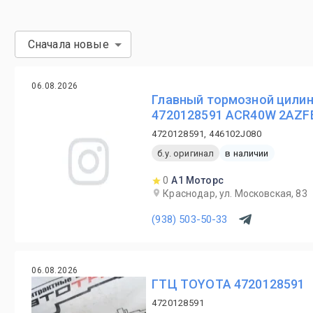
Сначала новые
06.08.2026
Главный тормозной цилинд
4720128591 ACR40W 2AZF
4720128591, 446102J080
б.у. оригинал
в наличии
0
А1 Моторс
Краснодар, ул. Московская, 83
(938) 503-50-33
06.08.2026
ГТЦ TOYOTA 4720128591
4720128591