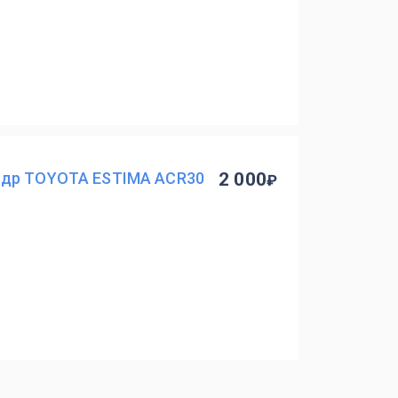
ндр TOYOTA ESTIMA ACR30
2 000