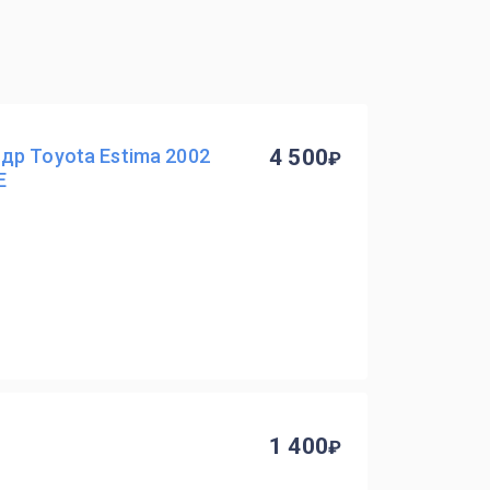
р Toyota Estima 2002
4 500
E
1 400