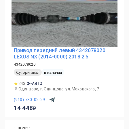
Привод передний левый 4342078020
LEXUS NX (2014-0000) 2018 2.5
4342078020
б.у. оригинал
в наличии
243
Ф-АВТО
Одинцово, г. Одинцово, ул. Маковского, 7
(910) 780-02-29
14 448
08.08.2026