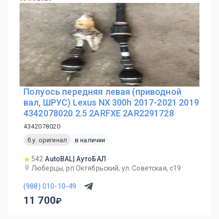
Полуось передняя левая (приводной
вал, ШРУС) Lexus NX 300h 2017-2021 2019
4342078020 2.5 2ARFXE 2AR2291728
4342078020
б.у. оригинал
в наличии
542
AutoBAL| АутоБАЛ
Люберцы, рп Октябрьский, ул. Советская, с19
(988) 010-10-49
11 700