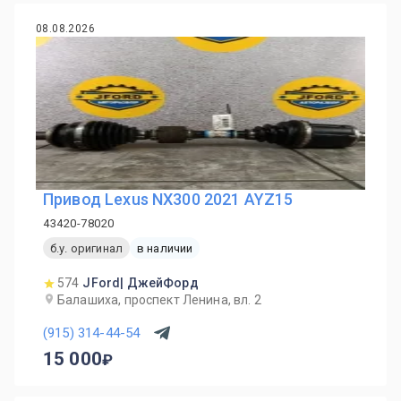
08.08.2026
Привод Lexus NX300 2021 AYZ15
43420-78020
б.у. оригинал
в наличии
574
JFord| ДжейФорд
Балашиха, проспект Ленина, вл. 2
(915) 314-44-54
15 000