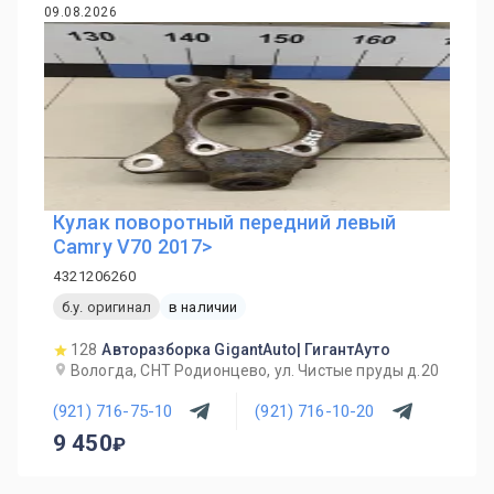
09.08.2026
Кулак поворотный передний левый
Camry V70 2017>
4321206260
б.у. оригинал
в наличии
128
Авторазборка GigantAuto| ГигантАуто
Вологда, СНТ Родионцево, ул. Чистые пруды д.20
(921) 716-75-10
(921) 716-10-20
9 450