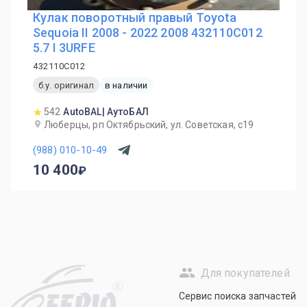
Кулак поворотный правый Toyota
Sequoia II 2008 - 2022 2008 432110C012
5.7 I 3URFE
432110C012
б.у. оригинал
в наличии
542
AutoBAL| АутоБАЛ
Люберцы, рп Октябрьский, ул. Советская, с19
(988) 010-10-49
10 400
Для покупателей
R
Сервис поиска запчастей