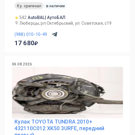
б.у. оригинал
в наличии
542
AutoBAL| АутоБАЛ
Люберцы, рп Октябрьский, ул. Советская, с19
(988) 010-10-49
17 680
06.08.2026
Кулак TOYOTA TUNDRA 2010+
432110C012 XK50 3URFE, передний
правый