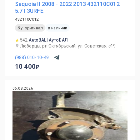
Sequoia II 2008 - 2022 2013 432110C012
5.7 I 3URFE
432110C012
б.у. оригинал
в наличии
542
AutoBAL| АутоБАЛ
Люберцы, рп Октябрьский, ул. Советская, с19
(988) 010-10-49
10 400
06.08.2026