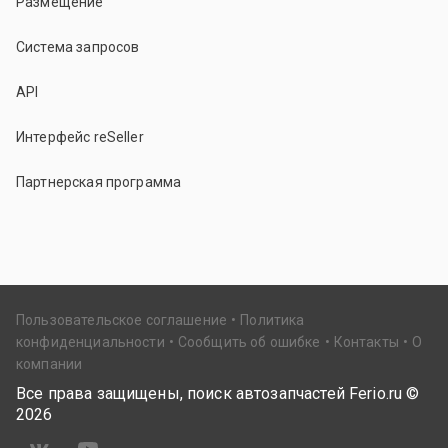
Размещение
Система запросов
API
Интерфейс reSeller
Партнерская программа
Пользовательское соглашение
Политика
конфиденциальности
Сообщить об ошибке
Контакты
О
компании
Все права защищены, поиск автозапчастей Ferio.ru ©
2026