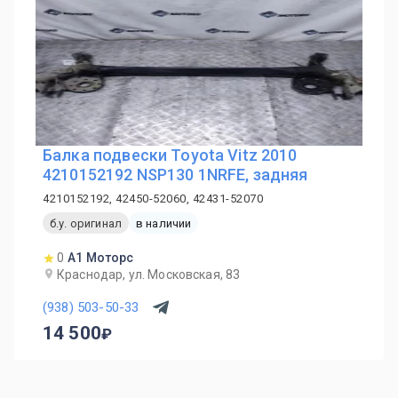
Балка подвески Toyota Vitz 2010
4210152192 NSP130 1NRFE, задняя
4210152192, 42450-52060, 42431-52070
б.у. оригинал
в наличии
0
А1 Моторс
Краснодар, ул. Московская, 83
(938) 503-50-33
14 500