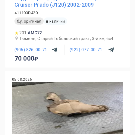
Cruiser Prado (J120) 2002-2009
411103D420
б.у. оригинал
в наличии
201
AMC72
Тюмень, Старый Тобольский тракт, 3-й км, 6с4
(906) 826-00-71
(922) 077-00-71
70 000
05.08.2026