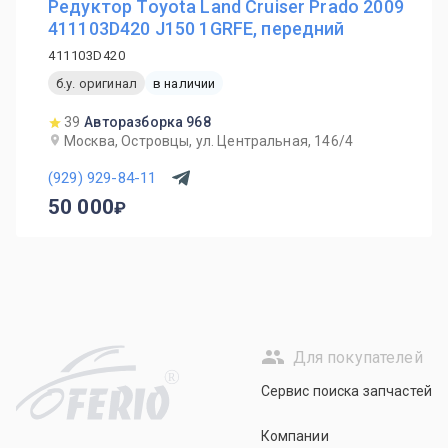
Редуктор Toyota Land Cruiser Prado 2009
411103D420 J150 1GRFE, передний
411103D420
б.у. оригинал
в наличии
39
Авторазборка 968
Москва, Островцы, ул. Центральная, 146/4
(929) 929-84-11
50 000
Для покупателей
R
Сервис поиска запчастей
Компании