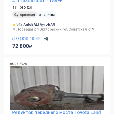
411103D420 4.0 I 1GRFE
411103D420
б.у. оригинал
в наличии
542
AutoBAL| АутоБАЛ
Люберцы, рп Октябрьский, ул. Советская, с19
(988) 010-10-49
72 800
05.08.2026
Редуктор переднего моста Toyota Land