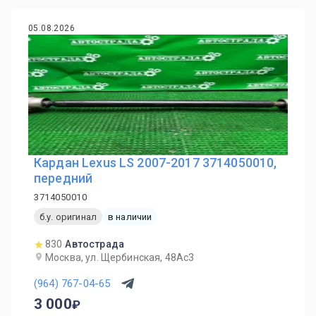
05.08.2026
Кардан Lexus LS 2007-2017 3714050010,
передний
3714050010
б.у. оригинал
в наличии
830
Автострада
Москва, ул. Щербинская, 48Ас3
(964) 767-04-65
3 000