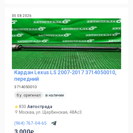
05.08.2026
Кардан Lexus LS 2007-2017 3714050010,
передний
3714050010
б.у. оригинал
в наличии
830
Автострада
Москва, ул. Щербинская, 48Ас3
(964) 767-04-65
3 000