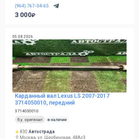
(964) 767-04-65
3 000
05.08.2026
Карданный вал Lexus LS 2007-2017
3714050010, передний
3714050010
б.у. оригинал
в наличии
830
Автострада
Москва, ул. Щербинская, 48Ас3