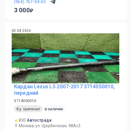
(964) 767-04-65
3 000
05.08.2026
Кардан Lexus LS 2007-2017 3714050010,
передний
3714050010
б.у. оригинал
в наличии
830
Автострада
Москва, ул. Щербинская, 48Ас3