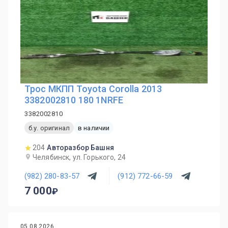
Трос МКПП Toyota Corolla 2013
3382002810 180 1NRFE
3382002810
б.у. оригинал
в наличии
204
Авторазбор Башня
Челябинск, ул. Горького, 24
(982) 280-83-57
(912) 772-66-59
7 000
05.08.2026