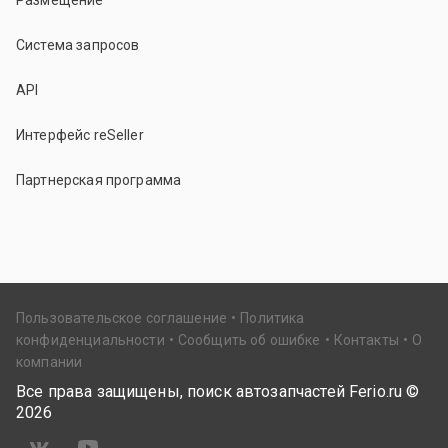
Размещение
Система запросов
API
Интерфейс reSeller
Партнерская программа
Пользовательское соглашение
Политика
конфиденциальности
Сообщить об ошибке
Контакты
О
компании
Все права защищены, поиск автозапчастей Ferio.ru ©
2026