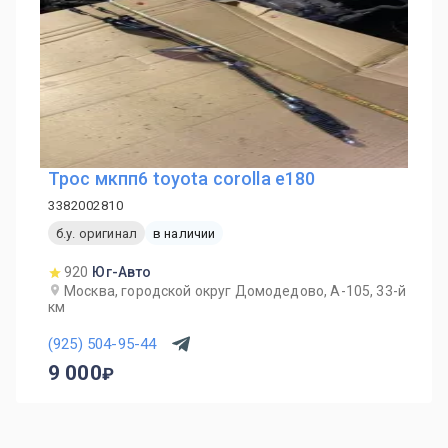
Трос мкпп6 toyota corolla e180
3382002810
б.у. оригинал
в наличии
920
Юг-Авто
Москва, городской округ Домодедово, А-105, 33-й
км
(925) 504-95-44
9 000