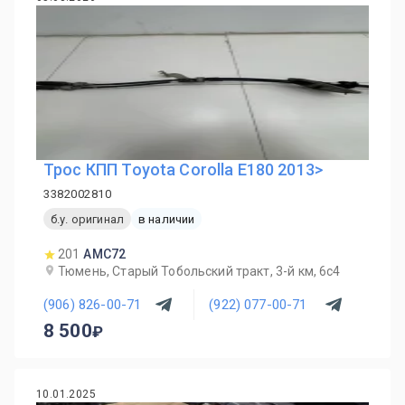
Трос КПП Toyota Corolla E180 2013>
3382002810
б.у. оригинал
в наличии
201
AMC72
Тюмень, Старый Тобольский тракт, 3-й км, 6с4
(906) 826-00-71
(922) 077-00-71
8 500
10.01.2025