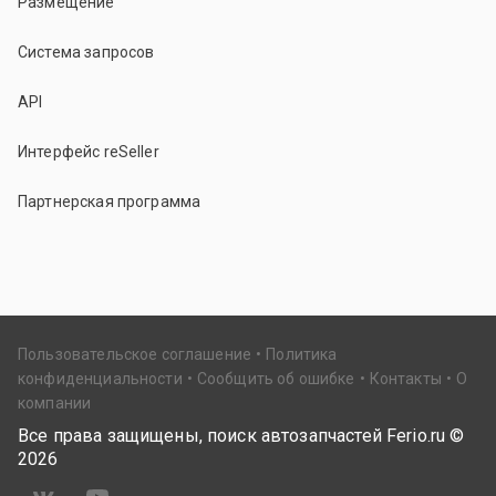
Размещение
Система запросов
API
Интерфейс reSeller
Партнерская программа
Пользовательское соглашение
Политика
конфиденциальности
Сообщить об ошибке
Контакты
О
компании
Все права защищены, поиск автозапчастей Ferio.ru ©
2026