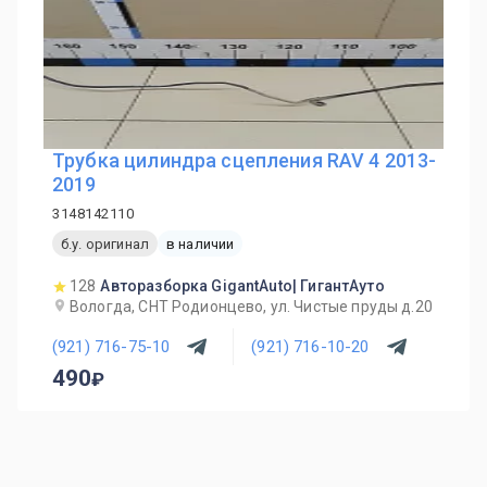
Трубка цилиндра сцепления RAV 4 2013-
2019
3148142110
б.у. оригинал
в наличии
128
Авторазборка GigantAuto| ГигантАуто
Вологда, СНТ Родионцево, ул. Чистые пруды д.20
(921) 716-75-10
(921) 716-10-20
490