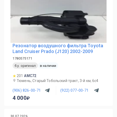
Резонатор воздушного фильтра Toyota
Land Cruiser Prado (J120) 2002-2009
1780575171
б.у. оригинал
в наличии
201
AMC72
Тюмень, Старый Тобольский тракт, 3-й км, 6с4
(906) 826-00-71
(922) 077-00-71
4 000
30.07.2026