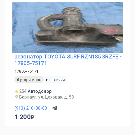
резонатор TOYOTA SURF RZN185 3RZFE -
17805-75171
17805-75171
б.у. оригинал
в наличии
254
Автодонор
Барнаул, ул. Цеховая, д. 58
(913) 210-30-63
1 200