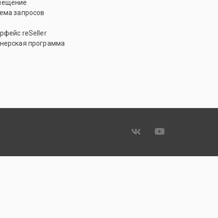
мещение
ема запросов
рфейс reSeller
нерская программа