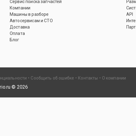
Сервис поиска запчастей
Раз
Компании
Сист
Машины в разборе
API
Автосервисам и СТО
Инте
Доставка
Парт
Оплата
Блог
енциальности
Сообщить об ошибке
Контакты
О компании
io.ru ©
2026