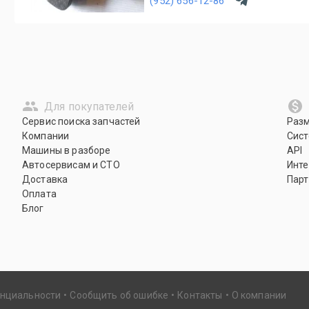
(952) 656-12-86
Для покупателей
Сервис поиска запчастей
Раз
Компании
Сист
Машины в разборе
API
Автосервисам и СТО
Инте
Доставка
Парт
Оплата
Блог
енциальности
Сообщить об ошибке
Контакты
О компании