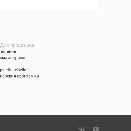
Для продавцов
мещение
ема запросов
рфейс reSeller
нерская программа