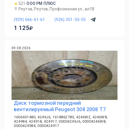
521
ООО РМ ПЛЮС
Реутов, Реутов, Профсоюзная ул., вл1В
(929) 666-61-61
(926) 351-55-55
1 125
09.08.2026
Диск тормозной передний
вентилируемый Peugeot 308 2008 T7
1606401480, 4249J6, 1618862780, 4246W2, 4246W8,
424984, 424918, 424917, 00004249J6, 00004246W8,
0000424984, 0000424917