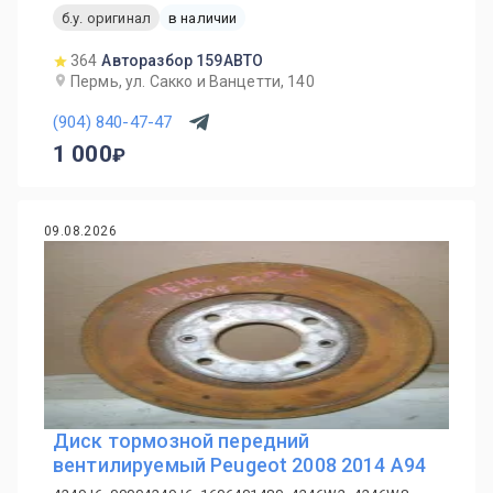
б.у. оригинал
в наличии
364
Авторазбор 159АВТО
Пермь, ул. Сакко и Ванцетти, 140
(904) 840-47-47
1 000
09.08.2026
Диск тормозной передний
вентилируемый Peugeot 2008 2014 A94