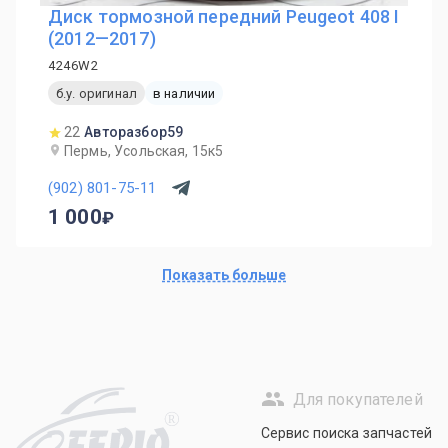
Диск тормозной передний Peugeot 408 I
(2012—2017)
4246W2
б.у. оригинал
в наличии
22
Авторазбор59
Пермь, Усольская, 15к5
(902) 801-75-11
1 000
Показать больше
Для покупателей
R
Сервис поиска запчастей