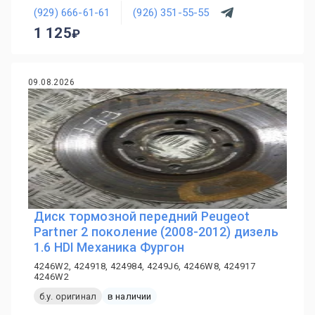
(929) 666-61-61
(926) 351-55-55
1 125
09.08.2026
Диск тормозной передний Peugeot
Partner 2 поколение (2008-2012) дизель
1.6 HDI Механика Фургон
4246W2, 424918, 424984, 4249J6, 4246W8, 424917
4246W2
б.у. оригинал
в наличии