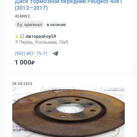
Диск тормозной передний Peugeot 408 I
(2012—2017)
4246W2
б.у. оригинал
в наличии
22
Авторазбор59
Пермь, Усольская, 15к5
(902) 801-75-11
1 000
08.08.2026