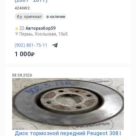
4246W2
б.у. оригинал
в наличии
22
Авторазбор59
Пермь, Усольская, 15к5
(902) 801-75-11
1 000
08.08.2026
Диск тормозной передний Peugeot 308 I