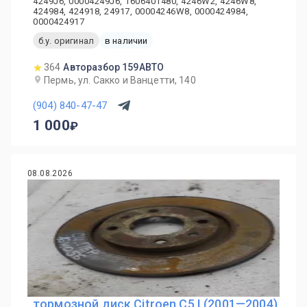
4249J6, 00004249J6, 1606401480, 4246W2, 4246W8,
424984, 424918, 24917, 00004246W8, 0000424984,
0000424917
б.у. оригинал
в наличии
364
Авторазбор 159АВТО
Пермь, ул. Сакко и Ванцетти, 140
(904) 840-47-47
1 000
08.08.2026
тормозной диск Citroen C5 I (2001—2004)