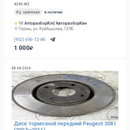
4246.W2
б.у. оригинал
в наличии
98
AvtoразборKin| АвторазборКин
Пермь, ул. Куйбышева, 129Б
(952) 656-12-86
1 000
08.08.2026
Диск тормозной передний Peugeot 308 I
(2007—2011)