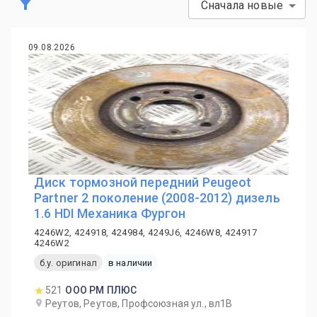
Сначала новые
09.08.2026
Диск тормозной передний Peugeot
Partner 2 поколение (2008-2012) дизель
1.6 HDI Механика Фургон
4246W2, 424918, 424984, 4249J6, 4246W8, 424917
4246W2
б.у. оригинал
в наличии
521
ООО РМ ПЛЮС
Реутов, Реутов, Профсоюзная ул., вл1В