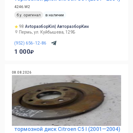
4246.W2
б.у. оригинал
в наличии
98
AvtoразборKin| АвторазборКин
Пермь, ул. Куйбышева, 129Б
(952) 656-12-86
1 000
08.08.2026
тормозной диск Citroen C5 I (2001—2004)