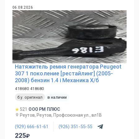
06.08.2026
Натяжитель ремня генератора Peugeot
307 1 поколение [рестайлинг] (2005-
2008) бензин 1.4 i Механика Х/б
418680 418680
б.у. оригинал
в наличии
521
ООО РМ ПЛЮС
Реутов, Реутов, Профсоюзная ул., вл1В
(929) 666-61-61
(926) 351-55-55
225