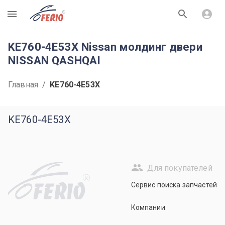
R
KE760-4E53X Nissan молдинг двери
NISSAN QASHQAI
Главная
/
KE760-4E53X
KE760-4E53X
Для покупателей
R
Сервис поиска запчастей
Компании