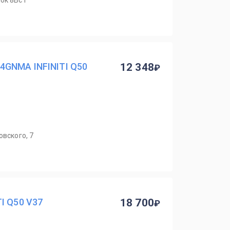
ок 8Вс1
GNMA INFINITI Q50
12 348
овского, 7
I Q50 V37
18 700