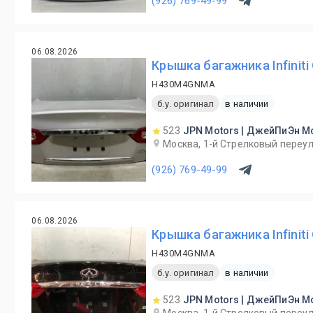
(926) 769-49-99
06.08.2026
Крышка багажника Infiniti
H430M4GNMA
б.у. оригинал
в наличии
523
JPN Motors | ДжейПиЭн М
Москва, 1-й Cтрелковый переул
(926) 769-49-99
06.08.2026
Крышка багажника Infiniti
H430M4GNMA
б.у. оригинал
в наличии
523
JPN Motors | ДжейПиЭн М