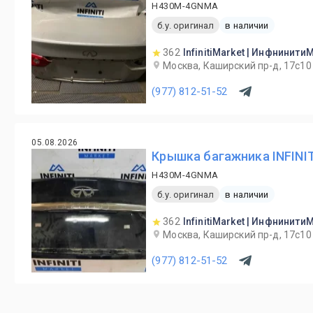
H430M-4GNMA
б.у. оригинал
в наличии
362
InfinitiMarket | Инфнинити
Москва, Каширский пр-д, 17с10
(977) 812-51-52
05.08.2026
Крышка багажника INFINIT
H430M-4GNMA
б.у. оригинал
в наличии
362
InfinitiMarket | Инфнинити
Москва, Каширский пр-д, 17с10
(977) 812-51-52