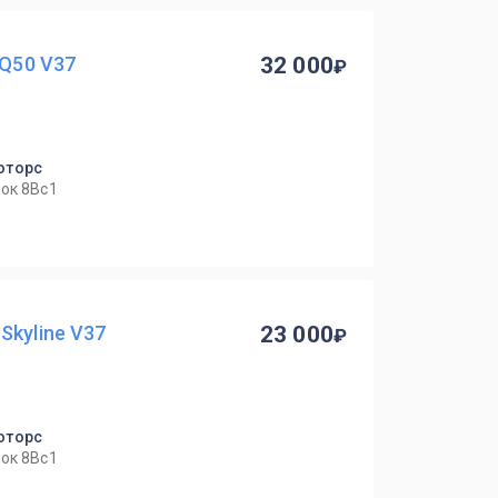
 Q50 V37
32 000
оторс
ок 8Вс1
Skyline V37
23 000
оторс
ок 8Вс1