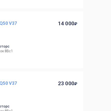
 Q50 V37
14 000
оторс
ок 8Вс1
 Q50 V37
23 000
оторс