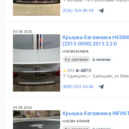
Москва, 1-й Cтрелковый переул
(926) 769-49-99
05.08.2026
Крышка багажника H430M4
(2013-0000) 2015 2.2 D
H430M4GNMA
б.у. оригинал
в наличии
243
Ф-АВТО
Одинцово, г. Одинцово, ул. Мак
(800) 333-34-06
05.08.2026
Крышка багажника INFINIT
H430M-4GNMA