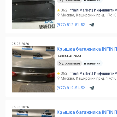
б.у. оригинал
в наличии
362
InfinitiMarket | Инфнинити
Москва, Каширский пр-д, 17с10
(977) 812-51-52
05.08.2026
Крышка багажника INFINIT
H430M-4GNMA
б.у. оригинал
в наличии
362
InfinitiMarket | Инфнинити
Москва, Каширский пр-д, 17с10
(977) 812-51-52
05.08.2026
Крышка багажника INFINIT