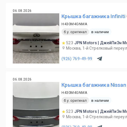
06.08.2026
Крышка багажника Infiniti
H430M4GNMA
б.у. оригинал
в наличии
523
JPN Motors | ДжейПиЭн М
Москва, 1-й Cтрелковый переул
(926) 769-49-99
06.08.2026
Крышка багажника Nissan 
H430M4GNMA
б.у. оригинал
в наличии
523
JPN Motors | ДжейПиЭн М
Москва, 1-й Cтрелковый переул