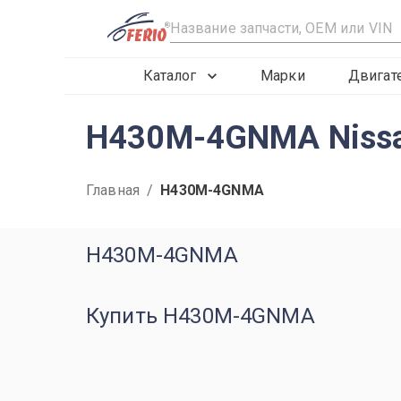
R
Каталог
Марки
Двигат
H430M-4GNMA Nissa
Главная
/
H430M-4GNMA
H430M-4GNMA
Купить H430M-4GNMA