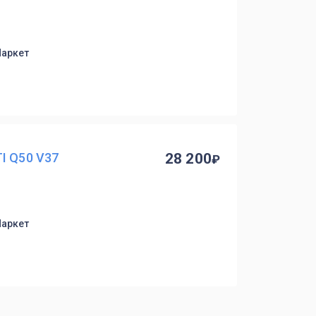
Маркет
I Q50 V37
28 200
Маркет