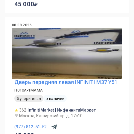
45 000
08.08.2026
Дверь передняя левая INFINITI M37 Y51
H010A-1MAMA
б.у. оригинал
в наличии
362
InfinitiMarket | ИнфнинитиМаркет
Москва, Каширский пр-д, 17с10
(977) 812-51-52