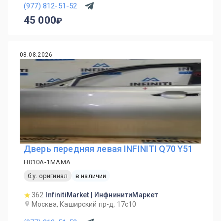
(977) 812-51-52
45 000
08.08.2026
Дверь передняя левая INFINITI Q70 Y51
H010A-1MAMA
б.у. оригинал
в наличии
362
InfinitiMarket | ИнфнинитиМаркет
Москва, Каширский пр-д, 17с10