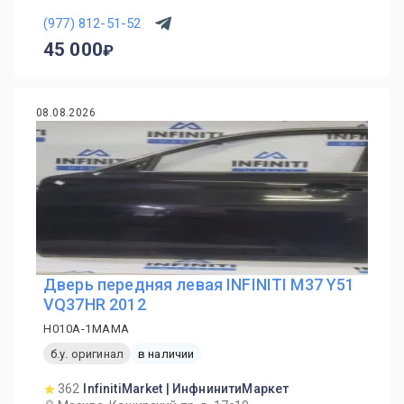
(977) 812-51-52
45 000
08.08.2026
Дверь передняя левая INFINITI M37 Y51
VQ37HR 2012
H010A-1MAMA
б.у. оригинал
в наличии
362
InfinitiMarket | ИнфнинитиМаркет