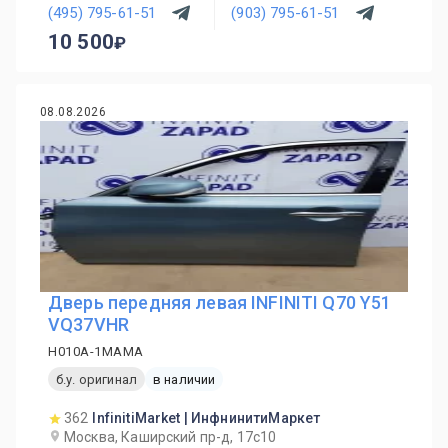
(495) 795-61-51
(903) 795-61-51
10 500
08.08.2026
Дверь передняя левая INFINITI Q70 Y51
VQ37VHR
H010A-1MAMA
б.у. оригинал
в наличии
362
InfinitiMarket | ИнфнинитиМаркет
Москва, Каширский пр-д, 17с10