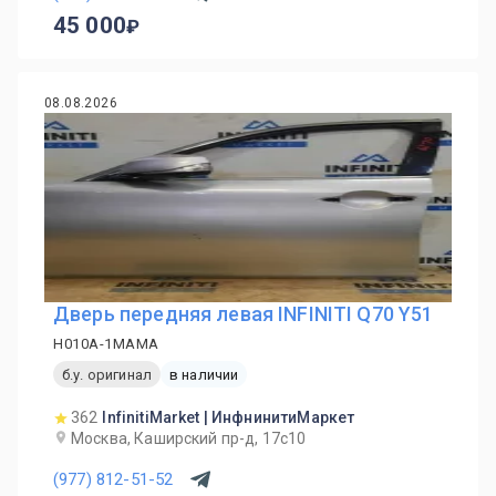
45 000
08.08.2026
Дверь передняя левая INFINITI Q70 Y51
H010A-1MAMA
б.у. оригинал
в наличии
362
InfinitiMarket | ИнфнинитиМаркет
Москва, Каширский пр-д, 17с10
(977) 812-51-52