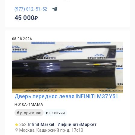
(977) 812-51-52
45 000
08.08.2026
Дверь передняя левая INFINITI M37 Y51
H010A-1MAMA
б.у. оригинал
в наличии
362
InfinitiMarket | ИнфнинитиМаркет
Москва, Каширский пр-д, 17с10