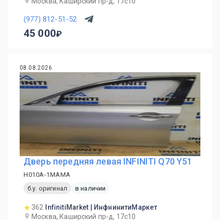
Москва, Каширский пр-д, 17с10
(977) 812-51-52
45 000
08.08.2026
Дверь передняя левая INFINITI Q70 Y51
H010A-1MAMA
б.у. оригинал
в наличии
362
InfinitiMarket | ИнфнинитиМаркет
Москва, Каширский пр-д, 17с10