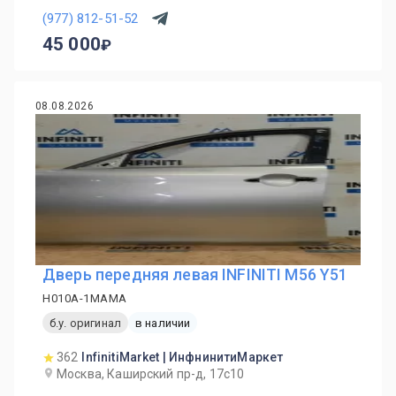
(977) 812-51-52
45 000
08.08.2026
Дверь передняя левая INFINITI M56 Y51
H010A-1MAMA
б.у. оригинал
в наличии
362
InfinitiMarket | ИнфнинитиМаркет
Москва, Каширский пр-д, 17с10