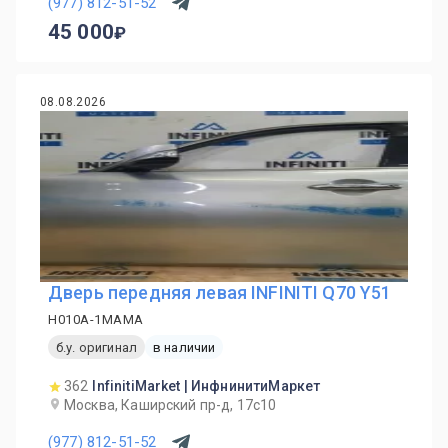
(977) 812-51-52
45 000
08.08.2026
Дверь передняя левая INFINITI Q70 Y51
H010A-1MAMA
б.у. оригинал
в наличии
362
InfinitiMarket | ИнфнинитиМаркет
Москва, Каширский пр-д, 17с10
(977) 812-51-52