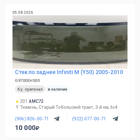
05.08.2026
Стекло заднее Infiniti M (Y50) 2005-2010
G9700EH500
б.у. оригинал
в наличии
201
AMC72
Тюмень, Старый Тобольский тракт, 3-й км, 6с4
(906) 826-00-71
(922) 077-00-71
10 000