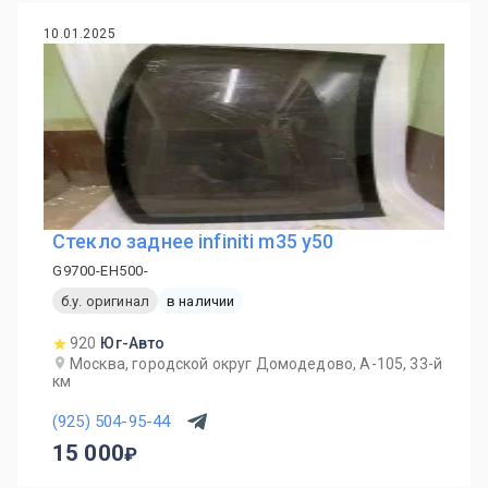
10.01.2025
Стекло заднее infiniti m35 y50
G9700-EH500-
б.у. оригинал
в наличии
920
Юг-Авто
Москва, городской округ Домодедово, А-105, 33-й
км
(925) 504-95-44
15 000