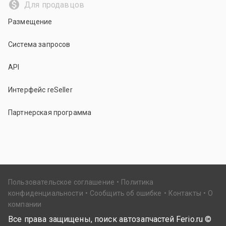
Для продавцов
Размещение
Система запросов
API
Интерфейс reSeller
Партнерская программа
Пользовательское соглашение
Политика
конфиденциальности
Сообщить об ошибке
Контакты
О
компании
Все права защищены, поиск автозапчастей Ferio.ru ©