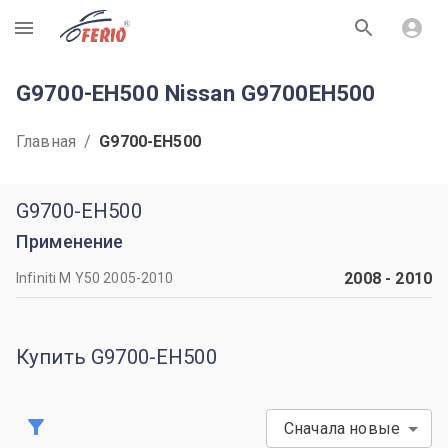
R
G9700-EH500 Nissan G9700EH500
Главная
/
G9700-EH500
G9700-EH500
Применение
2008
-
2010
Infiniti M Y50 2005-2010
Купить G9700-EH500
Сначала новые