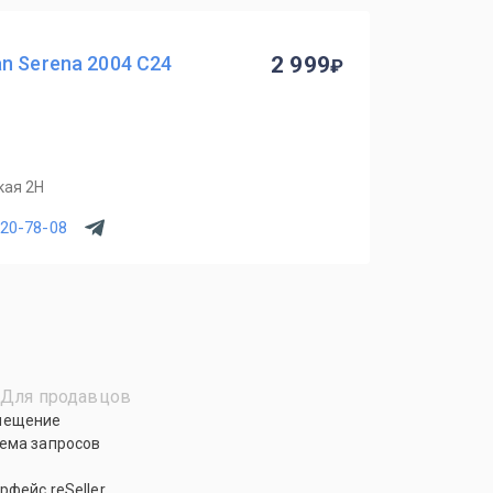
n Serena 2004 C24
2 999
кая 2Н
220-78-08
Для продавцов
мещение
ема запросов
рфейс reSeller