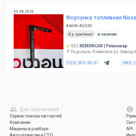
05.08.2026
Форсунка топливная Nissa
A6600-AD200
б.у. оригинал
в наличии
925
REMONCAR | Ремонкар
Подольск, Климовск ул. Заводс
(925) 303-50-01
(985) 
Для покупателей
Сервис поиска запчастей
Раз
Компании
Сист
Машины в разборе
API
Автосервисам и СТО
Инте