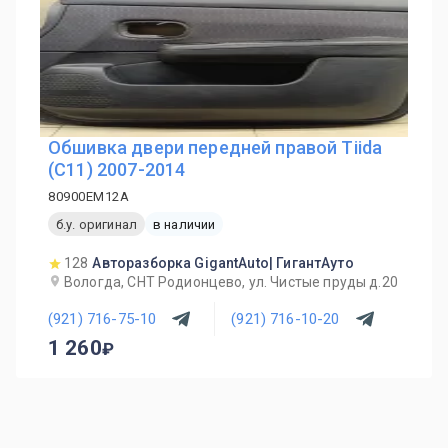
Обшивка двери передней правой Tiida
(C11) 2007-2014
80900EM12A
б.у. оригинал
в наличии
128
Авторазборка GigantAuto| ГигантАуто
Вологда, СНТ Родионцево, ул. Чистые пруды д.20
(921) 716-75-10
(921) 716-10-20
1 260