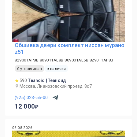
Обшивка двери комплект ниссан мурано
z51
829001AP8B 809011AL8B 809001AL5B 829011AP8B
б.у. оригинал
в наличии
590
Teanoid | Теаноид
Москва, Лианозовский проезд, 8с7
(925) 023-56-00
12 000
06.08.2026