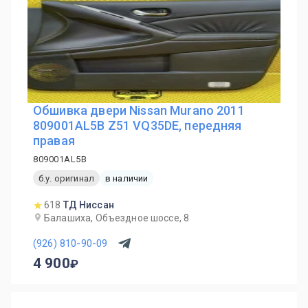
Обшивка двери Nissan Murano 2011
809001AL5B Z51 VQ35DE, передняя
правая
809001AL5B
б.у. оригинал
в наличии
618
ТД Ниссан
Балашиха, Объездное шоссе, 8
(926) 810-90-09
4 900