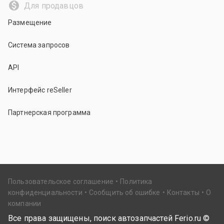
Для продавцов
Размещение
Система запросов
API
Интерфейс reSeller
Партнерская программа
Пользовательское соглашение
Политика
конфиденциальности
Сообщить об ошибке
Контакты
О
компании
Все права защищены, поиск автозапчастей Ferio.ru ©