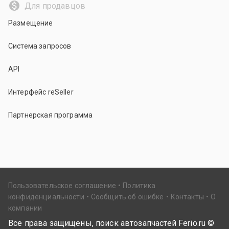
Для продавцов
Размещение
Система запросов
API
Интерфейс reSeller
Партнерская программа
Пользовательское соглашение
Политика
конфиденциальности
Сообщить об ошибке
Контакты
О
компании
Все права защищены, поиск автозапчастей Ferio.ru ©