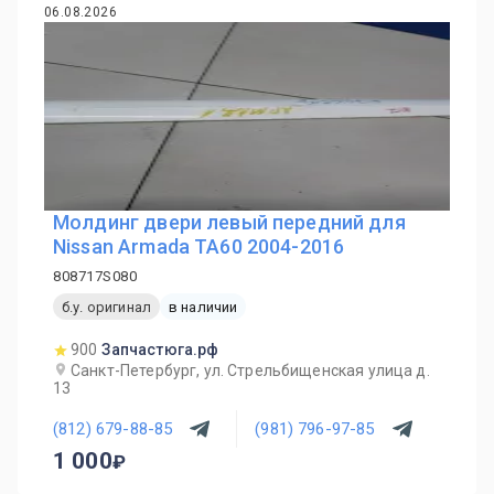
06.08.2026
Молдинг двери левый передний для
Nissan Armada TA60 2004-2016
808717S080
б.у. оригинал
в наличии
900
Запчастюга.рф
Санкт-Петербург, ул. Стрельбищенская улица д.
13
(812) 679-88-85
(981) 796-97-85
1 000