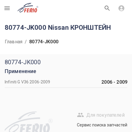
R
80774-JK000 Nissan КРОНШТЕЙН
Главная
/
80774-JK000
80774-JK000
Применение
2006
-
2009
Infiniti G V36 2006-2009
Для покупателей
R
Сервис поиска запчастей