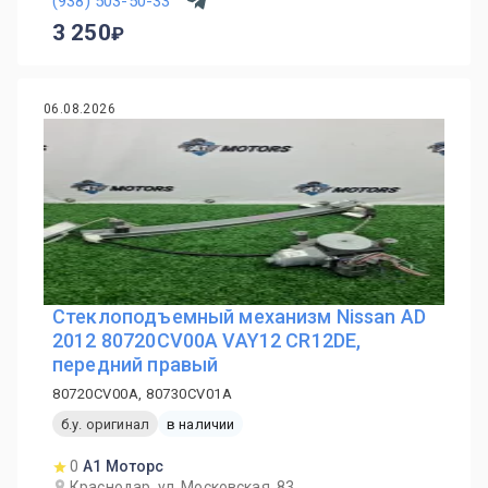
(938) 503-50-33
3 250
06.08.2026
Стеклоподъемный механизм Nissan AD
2012 80720CV00A VAY12 CR12DE,
передний правый
80720CV00A, 80730CV01A
б.у. оригинал
в наличии
0
А1 Моторс
Краснодар, ул. Московская, 83