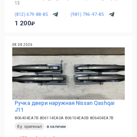
13
(812) 679-88-85
(981) 796-97-85
1 200
08.08.2026
Ручка двери наружная Nissan Qashqai
J11
806404EA7B 806114EA0A 806104EA0B 806404EA7B
б.у. оригинал
в наличии