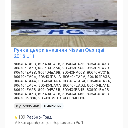
Ручка двери внешняя Nissan Qashqai
2016 J11
806404EA0B, 806404EA1B, 806404EA2B, 806404EA3B,
806404EA4B, 806404EA5B, 806404EA6B, 806404EA7B,
806404EA8B, 806404EA9B, 80640HV00B, 80640HV01B,
806404EA0A, 806404EA1A, 806404EA2A, 806404EA3A,
806404EA4A, 806404EA5A, 806404EA6A, 806404EA7A,
806404EA8A, 806404EA9A, 806404EA0B, 806404EA1B,
806404EA2B, 806404EA3B, 806404EA4B, 806404EA5B,
806404EA6B, 806404EA7B, 806404EA8B, 806404EA9B,
80640HV00B, 80640HV01B, 806B04EH0B
б.у. оригинал
в наличии
139
Разбор-Град
Екатеринбург, ул. Черкасская 9к.1